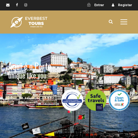
Entrar
Registar
Aqui é o Porto
unique like you