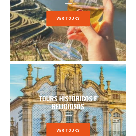
2001, é uma região natural majestosa,
uma das mais antigas regiões demarcadas
de vinho do mundo.
VER TOURS
VER TOURS
Comece a Explorar
TOURS HISTÓRICOS E
Se quiser visitar os locais religiosos e
RELIGIOSOS
históricos mais importantes, veja as
nossas opções.
VER TOURS