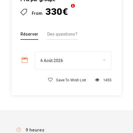
330€
From
Réserver
Des questions?
Save To Wish List
1455
9 heures