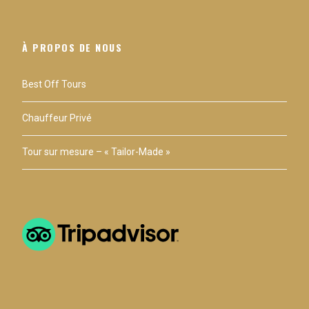
Remarques
Siège de sécurité pour les enfants de moins de 8
ans ou 1,44 m sont disponibles sur demande lors
À PROPOS DE NOUS
de la réservation
Best Off Tours
Équipements et vêtements
Aucun équipement ou vêtement spécial n'est
Chauffeur Privé
requis. Portez des chaussures et des vêtements
confortables. Un écran solaire et un chapeau, ou
Tour sur mesure – « Tailor-Made »
un imperméable et un parapluie sont
recommandés, selon la saison et les conditions
météorologiques.
Itinéraire